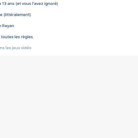
 a 13 ans (et vous l'avez ignoré)
e (littéralement)
im Rayan
 toutes les règles
s les jeux vidéo
us choquant de Rockstar ? - Le scandale BULLY
e plus moche de Steam
du RÊVE tourne au CAUCHEMAR
pendant 8 heures
it… à tort
umiliés par un jeu vidéo
ire - Final Fantasy 8
ti un empire - Age of Empires