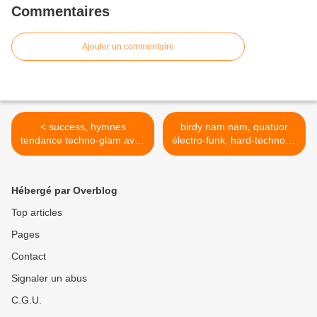
Commentaires
Ajouter un commentaire
< success, hymnes
birdy nam nam, quatuor
tendance techno-glam avec
électro-funk, hard-techno et
mister eleganz
ambient >
Hébergé par Overblog
Top articles
Pages
Contact
Signaler un abus
C.G.U.