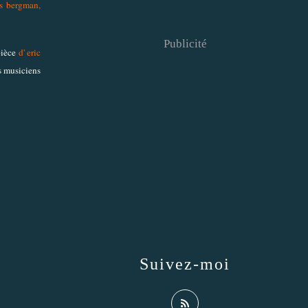
is bergman,
Publicité
pièce
d' eric
s musiciens
Suivez-moi