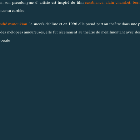
n. son pseudonyme d' artiste est inspiré du film
casablanca. alain chamfort, bor
ncer sa carrière.
 andré manoukian
. le succés décline et en 1996 elle prend part au théâtre dans une 
 des mélopées amoureuses, elle fut récemment au théâtre de ménilmontant avec de
 ouate