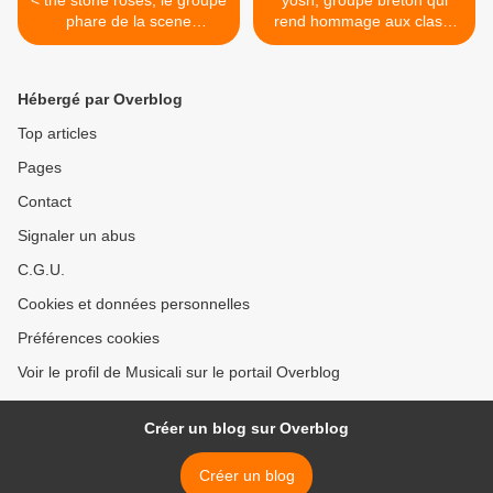
< the stone roses, le groupe
yosh, groupe breton qui
phare de la scene
rend hommage aux clash,
''madchester''
electro-dub >
Hébergé par Overblog
Top articles
Pages
Contact
Signaler un abus
C.G.U.
Cookies et données personnelles
Préférences cookies
Voir le profil de Musicali sur le portail Overblog
Créer un blog sur Overblog
Créer un blog