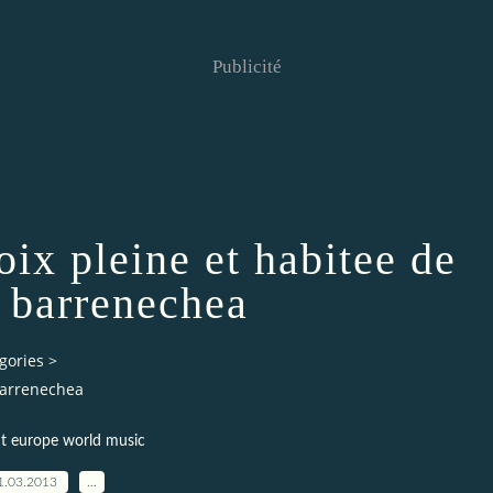
Publicité
oix pleine et habitee de
a barrenechea
gories
>
 barrenechea
t europe world music
1.03.2013
…