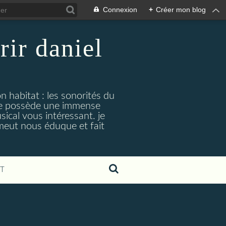
Connexion
+
Créer mon blog
rir daniel
n habitat : les sonorités du
. je possède une immense
cal vous intéressant. je
émeut nous éduque et fait
T