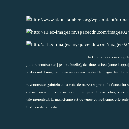
le trio morenica se singul
guitare renaissance [ jeanne boelle], des flutes a bec [ anne koppe
arabo-andalouse, ces musiciennes ressuscitent la magie des chans
revenons sur gabriela et sa voix de mezzo-soprano, la france fut sa 
est nee, mais elle se laisse seduire par prevert, mac orlan, barbara
trio morenica], la musicienne est devenue comedienne, elle enlev
texte ou de comedie.