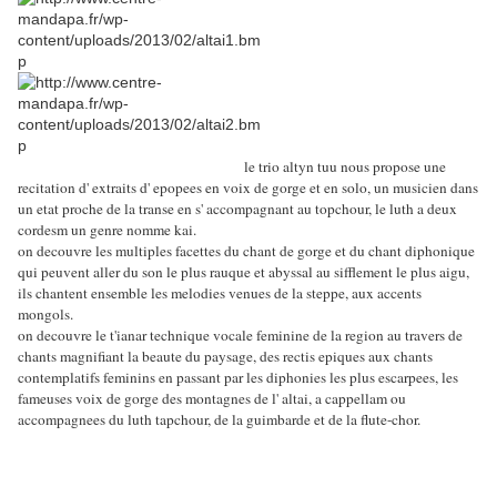
le trio altyn tuu nous propose une
recitation d' extraits d' epopees en voix de gorge et en solo, un musicien dans
un etat proche de la transe en s' accompagnant au topchour, le luth a deux
cordesm un genre nomme kai.
on decouvre les multiples facettes du chant de gorge et du chant diphonique
qui peuvent aller du son le plus rauque et abyssal au sifflement le plus aigu,
ils chantent ensemble les melodies venues de la steppe, aux accents
mongols.
on decouvre le t'ianar technique vocale feminine de la region au travers de
chants magnifiant la beaute du paysage, des rectis epiques aux chants
contemplatifs feminins en passant par les diphonies les plus escarpees, les
fameuses voix de gorge des montagnes de l' altai, a cappellam ou
accompagnees du luth tapchour, de la guimbarde et de la flute-chor.