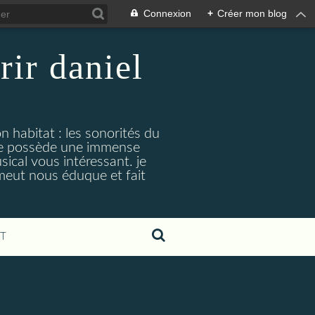
Connexion
+
Créer mon blog
rir daniel
n habitat : les sonorités du
. je possède une immense
cal vous intéressant. je
émeut nous éduque et fait
T