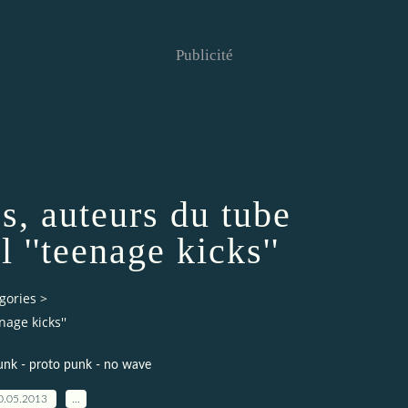
Publicité
s, auteurs du tube
 ''teenage kicks''
gories
>
age kicks''
unk - proto punk - no wave
0.05.2013
…