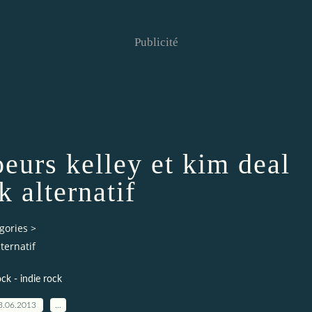
Publicité
oeurs kelley et kim deal
k alternatif
gories
>
ternatif
ock - indie rock
3.06.2013
…