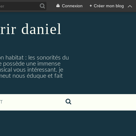
Connexion
+
Créer mon blog
rir daniel
n habitat : les sonorités du
. je possède une immense
cal vous intéressant. je
émeut nous éduque et fait
T