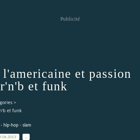
Publicité
 l'americaine et passion
r'n'b et funk
gories
>
n'b et funk
 - hip-hop - slam
9.06.2013
…