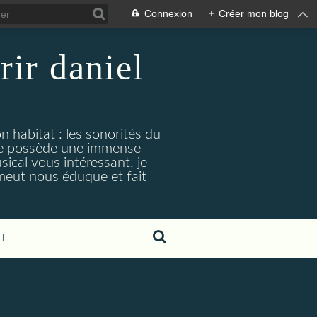
Connexion
+
Créer mon blog
rir daniel
n habitat : les sonorités du
. je possède une immense
cal vous intéressant. je
émeut nous éduque et fait
T