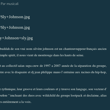
Par musicali
 buddah de son vrai nom silvère johnson est un chanteur-rappeur français ancien
imple spirit, il nous vient de montrouge dans les hauts de seine.
ent au collectif saïan supa crew de 1997 a 2007 année de la séparation du groupe,
tre avec le disquaire et dj jean philippe mano l' entraine aux racines du hip-hop,
ère rythmique, leur groove et leurs couleurs et y trouve son langage, son vecteur d'
 before '' imcluant des duos avec wildchild du groupe lootpack et declaime, alias
es entièrement a la voix.