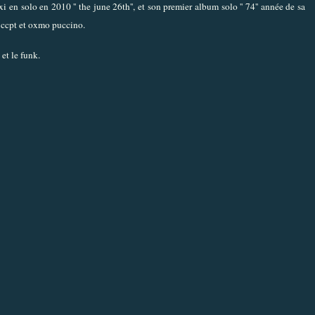
 en solo en 2010 '' the june 26th'', et son premier album solo '' 74'' année de sa
d3ccpt et oxmo puccino.
 et le funk.