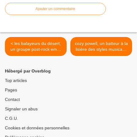
Ajouter un commentaire
< les balayeurs du désert,
cozy powell, un batteur à la
un groupe post-rock empli
lisière des styles musicaux
de world
>
Hébergé par Overblog
Top articles
Pages
Contact
Signaler un abus
C.G.U.
Cookies et données personnelles