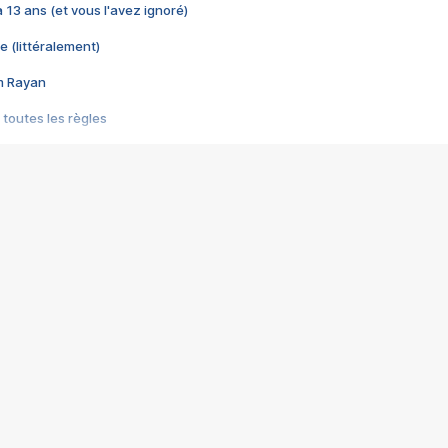
 a 13 ans (et vous l'avez ignoré)
e (littéralement)
im Rayan
 toutes les règles
s les jeux vidéo
us choquant de Rockstar ? - Le scandale BULLY
e plus moche de Steam
du RÊVE tourne au CAUCHEMAR
pendant 8 heures
it… à tort
umiliés par un jeu vidéo
ire - Final Fantasy 8
ti un empire - Age of Empires