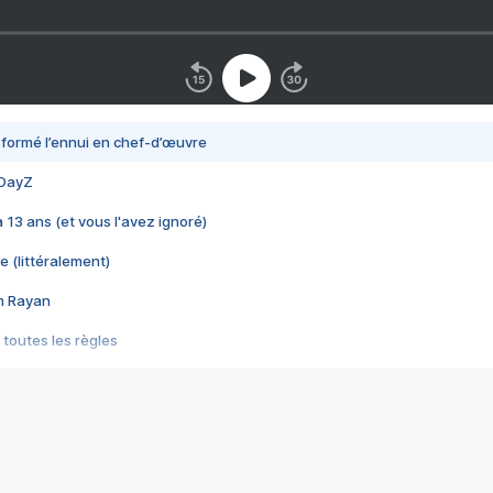
nsformé l’ennui en chef-d’œuvre
 DayZ
 a 13 ans (et vous l'avez ignoré)
e (littéralement)
im Rayan
 toutes les règles
s les jeux vidéo
us choquant de Rockstar ? - Le scandale BULLY
e plus moche de Steam