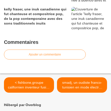
kelly fraser, une inuk canadienne qui
fut chanteuse et compositrice pop,
de la pop contemporaine avec des
sons traditionnels inuits
Commentaires
Ajouter un commentaire
< fishbone,groupe
smadj, un oudiste franco-
californien inventeur fusion
tunisien en mode électro-
punk-funk-rock-ska
festif french >
Hébergé par Overblog