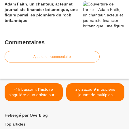
Adam Faith, un chanteur, acteur et
journaliste financier britannique, une
figure parmi les pionniers du rock
britannique
Commentaires
Ajouter un commentaire
< h bassam, l'histoire
zic zazou,9 musiciens
singulière d'un artiste sur le
jouant de multiples
tard à 60 ans
instruments incongrus >
Hébergé par Overblog
Top articles