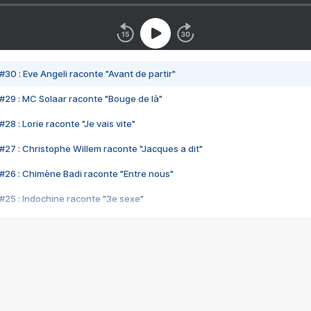
#30 : Eve Angeli raconte "Avant de partir"
#29 : MC Solaar raconte "Bouge de là"
28 : Lorie raconte "Je vais vite"
#27 : Christophe Willem raconte "Jacques a dit"
#26 : Chimène Badi raconte "Entre nous"
#25 : Indochine raconte "3e sexe"
#24 : Zaho raconte "C'est chelou"
#23 : Patrick Bruel raconte "Au café des délices"
#22 : Kyo raconte "Le chemin"
#21 : Nolwenn Leroy raconte "Cassé"