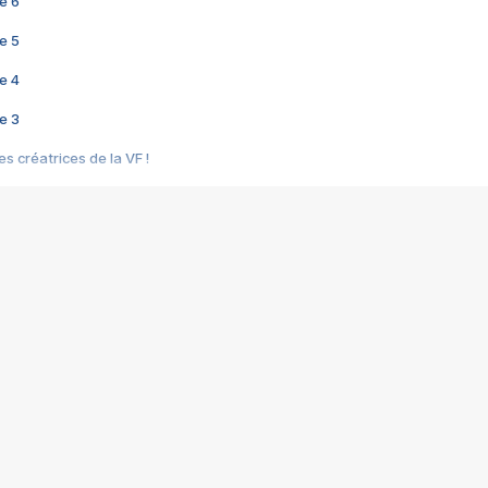
e 6
e 5
e 4
e 3
s créatrices de la VF !
e 2
e 1
e Mektoub My Love arrive enfin ! Rencontre avec Shaïn Boumedine et Sal
i : après Toni en famille
elle réalise le bouleversant Dites lui que je l'aime
ais ! Rencontre autour de Vie privée de Rebecca Zlotowski
 de Marguerite, Grave... Rencontre avec Ella Rumpf
 Les Rêveurs, un film intime sur la santé mentale