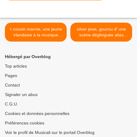
< cousin marnie, une jeune
silver jews, gourou d' une
irlandaise à la musique
scène déglinguée alias
ténébreuse
david berman >
Hébergé par Overblog
Top articles
Pages
Contact
Signaler un abus
C.G.U.
Cookies et données personnelles
Préférences cookies
Voir le profil de Musicali sur le portail Overblog