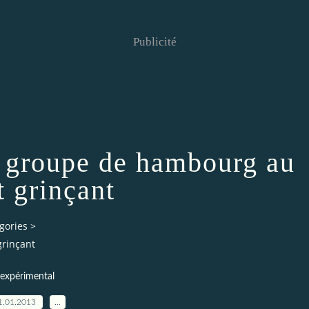
Publicité
, groupe de hambourg au
t grinçant
gories
>
rinçant
expérimental
1.01.2013
…