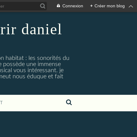
Connexion
+
Créer mon blog
rir daniel
n habitat : les sonorités du
. je possède une immense
cal vous intéressant. je
émeut nous éduque et fait
T