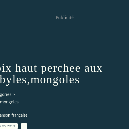
Publicité
voix haut perchee aux
abyles,mongoles
gories
>
s,mongoles
anson française
9.05.2013
…