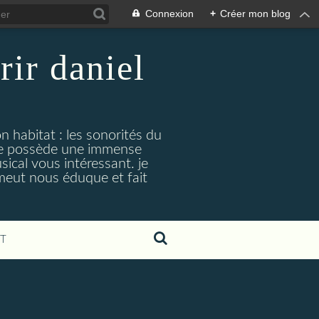
Connexion
+
Créer mon blog
rir daniel
n habitat : les sonorités du
. je possède une immense
cal vous intéressant. je
émeut nous éduque et fait
T