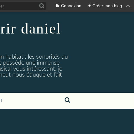
Connexion
+
Créer mon blog
rir daniel
n habitat : les sonorités du
. je possède une immense
cal vous intéressant. je
émeut nous éduque et fait
T