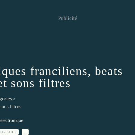
Publicité
iques franciliens, beats
t sons filtres
gories
>
sons filtres
électronique
3.06.2013
…