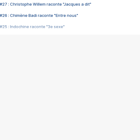
#27 : Christophe Willem raconte "Jacques a dit"
#26 : Chimène Badi raconte "Entre nous"
#25 : Indochine raconte "3e sexe"
#24 : Zaho raconte "C'est chelou"
#23 : Patrick Bruel raconte "Au café des délices"
#22 : Kyo raconte "Le chemin"
#21 : Nolwenn Leroy raconte "Cassé"
#20 : Patrick Hernandez raconte "Born to be alive"
#19 : Lorie raconte "Près de moi"
#18 : Michael Jones raconte "A nos actes manqués" (avec Jean-Jacque
#17 : Khaled raconte "Aïcha"
#16 : Corneille raconte "Parce qu'on vient de loin"
#15 : Indochine raconte "L'aventurier"