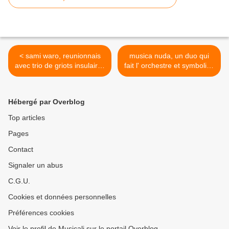
< sami waro, reunionnais
musica nuda, un duo qui
avec trio de griots insulaires
fait l' orchestre et symbolise
en transe
l'italie >
Hébergé par Overblog
Top articles
Pages
Contact
Signaler un abus
C.G.U.
Cookies et données personnelles
Préférences cookies
Voir le profil de Musicali sur le portail Overblog