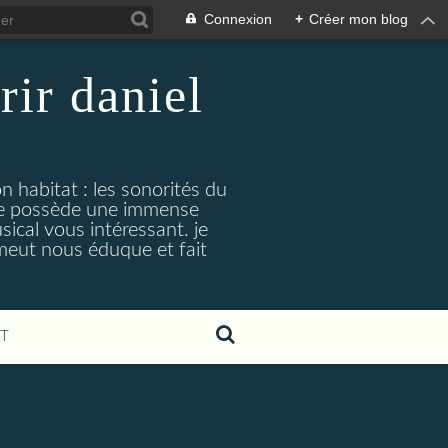
Connexion
+
Créer mon blog
rir daniel
n habitat : les sonorités du
. je possède une immense
cal vous intéressant. je
émeut nous éduque et fait
T