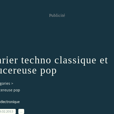
Publicité
arier techno classique et
ucereuse pop
gories
>
ucereuse pop
électronique
8.02.2013
…