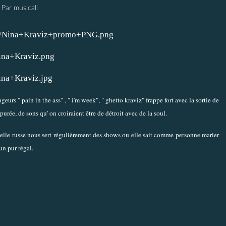
Par musicali
eurs " pain in the ass" , " i'm week", " ghetto kraviz" frappe fort avec la sortie de
e, de sons qu' on croiraient être de détroit avec de la soul.
 belle russe nous sert régulièrement des shows ou elle sait comme personne marier
un pur régal.