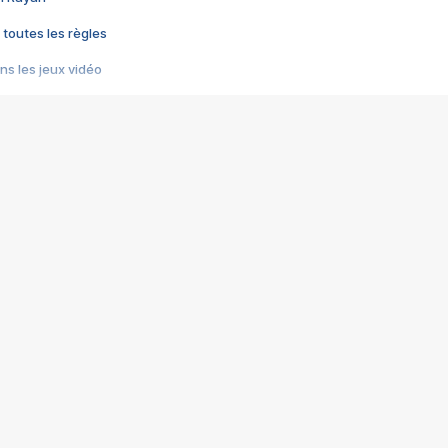
 toutes les règles
s les jeux vidéo
us choquant de Rockstar ? - Le scandale BULLY
e plus moche de Steam
du RÊVE tourne au CAUCHEMAR
pendant 8 heures
it… à tort
umiliés par un jeu vidéo
ire - Final Fantasy 8
ti un empire - Age of Empires
story DOFUS
tard, il crée l'un des pires jeux de tous les temps, MindsEye.