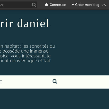
Connexion
+
Créer mon blog
rir daniel
n habitat : les sonorités du
. je possède une immense
cal vous intéressant. je
émeut nous éduque et fait
T