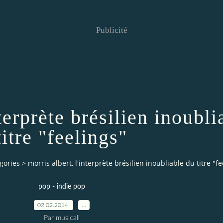
Publicité
nterprète brésilien inoubli
titre "feelings"
gories
>
morris albert, l'interprète brésilien inoubliable du titre "fe
pop - indie pop
02.02.2014
…
Par musicali