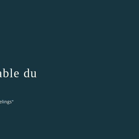
able du
elings"