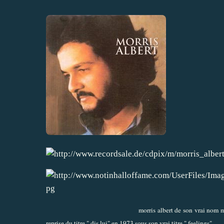
morris albert de son vrai nom m
reprise du titre " dis lui" en 1973 sous son vrai titre " feelings".