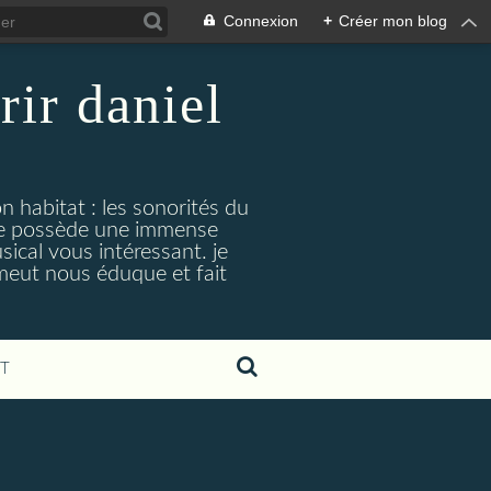
Connexion
+
Créer mon blog
rir daniel
n habitat : les sonorités du
. je possède une immense
cal vous intéressant. je
émeut nous éduque et fait
T