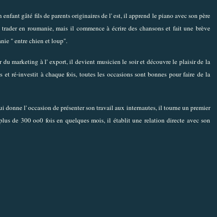
 un enfant gâté fils de parents originaires de l' est, il apprend le piano avec son père
me trader en roumanie, mais il commence à écrire des chansons et fait une brève
nie " entre chien et loup".
 du marketing à l' export, il devient musicien le soir et découvre le plaisir de la
ds et ré-investit à chaque fois, toutes les occasions sont bonnes pour faire de la
lui donne l' occasion de présenter son travail aux internautes, il tourne un premier
plus de 300 oo0 fois en quelques mois, il établit une relation directe avec son