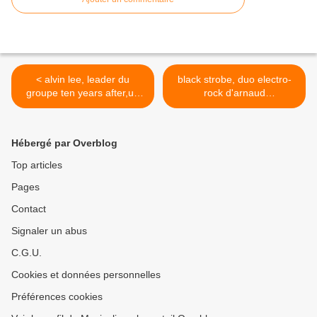
< alvin lee, leader du
black strobe, duo electro-
groupe ten years after,un
rock d'arnaud
grand guitar hero
rebotini,d'ivan smagghe >
Hébergé par Overblog
Top articles
Pages
Contact
Signaler un abus
C.G.U.
Cookies et données personnelles
Préférences cookies