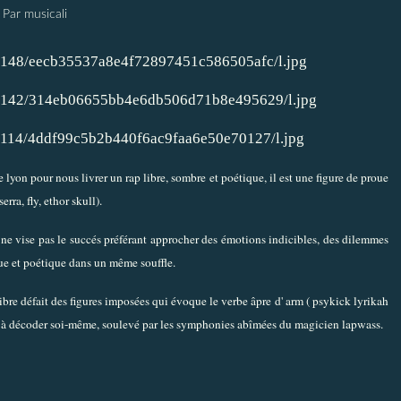
Par musicali
lyon pour nous livrer un rap libre, sombre et poétique, il est une figure de proue
rra, fly, ethor skull).
l ne vise pas le succés préférant approcher des émotions indicibles, des dilemmes
que et poétique dans un même souffle.
 libre défait des figures imposées qui évoque le verbe âpre d' arm ( psykick lyrikah
 et à décoder soi-même, soulevé par les symphonies abîmées du magicien lapwass.