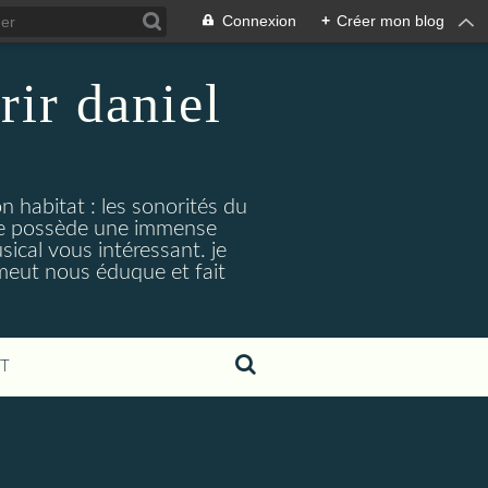
Connexion
+
Créer mon blog
rir daniel
n habitat : les sonorités du
. je possède une immense
cal vous intéressant. je
émeut nous éduque et fait
T