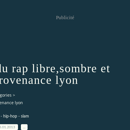
Publicité
u rap libre,sombre et
provenance lyon
gories
>
venance lyon
 - hip-hop - slam
5.01.2013
…