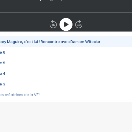
bey Maguire, c'est lui ! Rencontre avec Damien Witecka
e 6
e 5
e 4
e 3
s créatrices de la VF !
e 2
e 1
e Mektoub My Love arrive enfin ! Rencontre avec Shaïn Boumedine et Sal