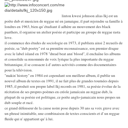
linton kwesi johnson alias lkj est un
poète dub et musicien de reggae né en jamaique, il part rejoindre sa famille à
londres en 1963, bien qu' étudiant il adhère au mouvement des black
panthers, il organise un atelier poésie et participe au groupe de reggae rasta
love.
il commence des études de sociologie en 1973, il publiera ainsi 2 recueils de
poésie, sa "dub poetry" est sa première reconnaissance, son premier disque
avec le label island en 1978 "dread beat ann' blood", il enchaîne les albums
et consolide sa renommée de voix lyrique la plus importante du reggae
britannique, il se consacre à d' autres activités comme des documentaires
pour la télévision.
"makin' history" en 1984 est cependant son meilleur album, il publie un
nouvel album de textes en 1991, il ne fait plus de grandes tournées depuis
1985, il produit son propre label lkj records en 1981, sa poésie évolue de la
récitation de ses propres poèmes en créole jamaïcain au reggae dub, la
plupart de sa poésie est politique, ce poète anglo-jamaicain nous propes un
dub souple et racé.
ce grand défenseur de la cause noire pose depuis 30 ans sa voix grave avec
un phrasé inimitable, une combinaison de textes conscients et d' un reggae
fluide qui n' appartient qu' à lui.