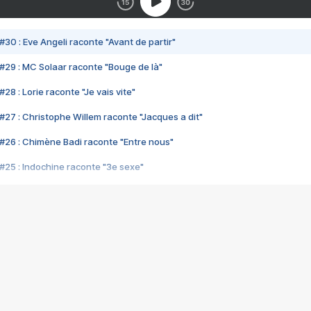
#30 : Eve Angeli raconte "Avant de partir"
#29 : MC Solaar raconte "Bouge de là"
28 : Lorie raconte "Je vais vite"
#27 : Christophe Willem raconte "Jacques a dit"
#26 : Chimène Badi raconte "Entre nous"
#25 : Indochine raconte "3e sexe"
#24 : Zaho raconte "C'est chelou"
#23 : Patrick Bruel raconte "Au café des délices"
#22 : Kyo raconte "Le chemin"
#21 : Nolwenn Leroy raconte "Cassé"
#20 : Patrick Hernandez raconte "Born to be alive"