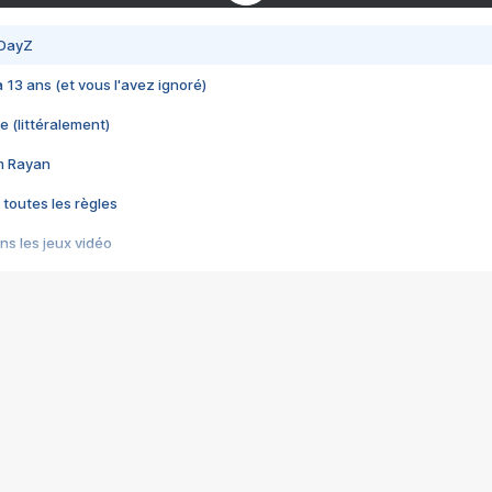
 DayZ
 a 13 ans (et vous l'avez ignoré)
e (littéralement)
im Rayan
 toutes les règles
s les jeux vidéo
us choquant de Rockstar ? - Le scandale BULLY
e plus moche de Steam
du RÊVE tourne au CAUCHEMAR
pendant 8 heures
it… à tort
umiliés par un jeu vidéo