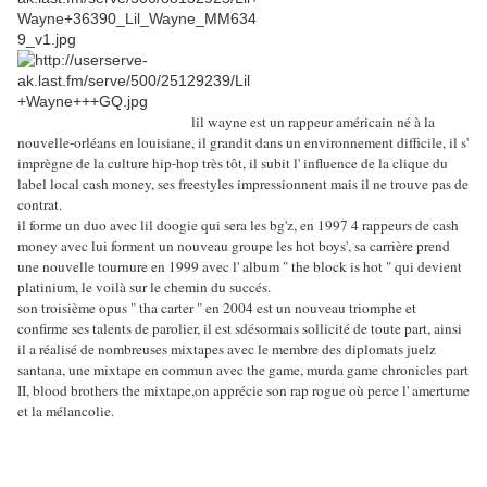
lil wayne est un rappeur américain né à la
nouvelle-orléans en louisiane, il grandit dans un environnement difficile, il s'
imprègne de la culture hip-hop très tôt, il subit l' influence de la clique du
label local cash money, ses freestyles impressionnent mais il ne trouve pas de
contrat.
il forme un duo avec lil doogie qui sera les bg'z, en 1997 4 rappeurs de cash
money avec lui forment un nouveau groupe les hot boys', sa carrière prend
une nouvelle tournure en 1999 avec l' album " the block is hot " qui devient
platinium, le voilà sur le chemin du succés.
son troisième opus " tha carter " en 2004 est un nouveau triomphe et
confirme ses talents de parolier, il est sdésormais sollicité de toute part, ainsi
il a réalisé de nombreuses mixtapes avec le membre des diplomats juelz
santana, une mixtape en commun avec the game, murda game chronicles part
II, blood brothers the mixtape,on apprécie son rap rogue où perce l' amertume
et la mélancolie.