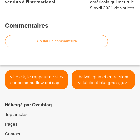
vendus à l'international
Commentaires
Ajouter un commentaire
< l.e.c.k, le rappeur de vitry
balval, quintet entre slam
sur seine au flow qui capte
volubile et bluegrass, jazz
l'attention
manouche >
Hébergé par Overblog
Top articles
Pages
Contact