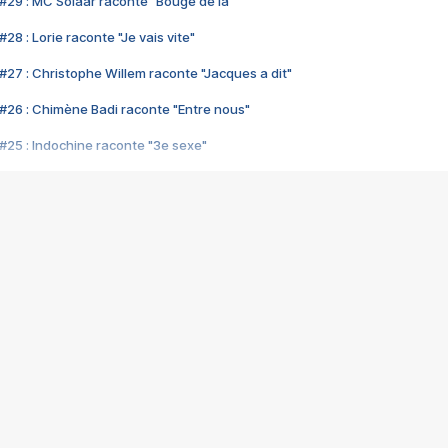
#29 : MC Solaar raconte "Bouge de là"
28 : Lorie raconte "Je vais vite"
#27 : Christophe Willem raconte "Jacques a dit"
#26 : Chimène Badi raconte "Entre nous"
#25 : Indochine raconte "3e sexe"
#24 : Zaho raconte "C'est chelou"
#23 : Patrick Bruel raconte "Au café des délices"
#22 : Kyo raconte "Le chemin"
#21 : Nolwenn Leroy raconte "Cassé"
#20 : Patrick Hernandez raconte "Born to be alive"
#19 : Lorie raconte "Près de moi"
#18 : Michael Jones raconte "A nos actes manqués" (avec Jean-Jacque
#17 : Khaled raconte "Aïcha"