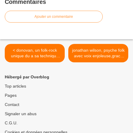
Commentaires
Ajouter un commentaire
< donovan, un folk-rock
jonathan wilson, psyche folk
unique du a sa technique
avec voix enjoleuse,grace
guitare picking
incarnee >
Hébergé par Overblog
Top articles
Pages
Contact
Signaler un abus
C.G.U.
Cookies et données personnelles