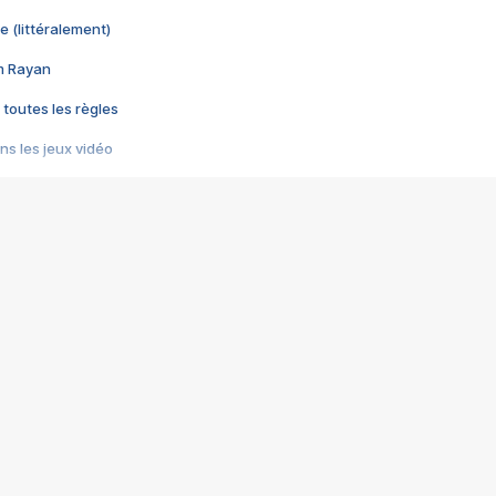
e (littéralement)
im Rayan
 toutes les règles
s les jeux vidéo
us choquant de Rockstar ? - Le scandale BULLY
e plus moche de Steam
du RÊVE tourne au CAUCHEMAR
pendant 8 heures
it… à tort
umiliés par un jeu vidéo
ire - Final Fantasy 8
ti un empire - Age of Empires