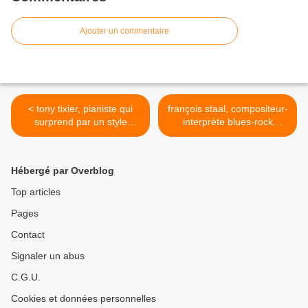
Ajouter un commentaire
< tony tixier, pianiste qui
françois staal, compositeur-
surprend par un style
interprète blues-rock
groovy bien à lui
mélancolique >
Hébergé par Overblog
Top articles
Pages
Contact
Signaler un abus
C.G.U.
Cookies et données personnelles