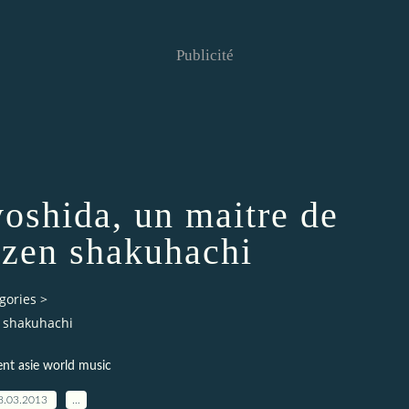
Publicité
yoshida, un maitre de
 zen shakuhachi
gories
>
n shakuhachi
ent asie world music
8.03.2013
…