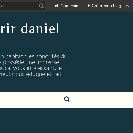
Connexion
+
Créer mon blog
rir daniel
n habitat : les sonorités du
. je possède une immense
cal vous intéressant. je
émeut nous éduque et fait
T