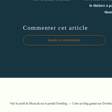
le théâtre à p
tham
Commenter cet article
Ajouter un commentaire
Voir le profil de
Musicali
sur le portail Overblog
Créer un blog gratuit sur Overbl