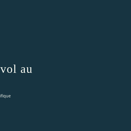
nvol au
ifique