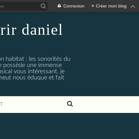
Connexion
+
Créer mon blog
rir daniel
n habitat : les sonorités du
. je possède une immense
cal vous intéressant. je
émeut nous éduque et fait
T