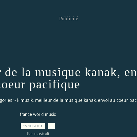
Publicité
r de la musique kanak, e
coeur pacifique
gories
>
k muzik, meilleur de la musique kanak, envol au coeur pac
france world music
19.10.2013
…
Par musicali