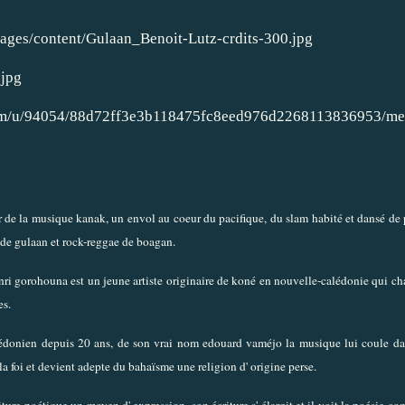
r de la musique kanak, un envol au coeur du pacifique, du slam habité et dansé de
 de gulaan et rock-reggae de boagan.
ri gorohouna est un jeune artiste originaire de koné en nouvelle-calédonie qui ch
es.
 calédonien depuis 20 ans, de son vrai nom edouard vaméjo la musique lui coule da
 la foi et devient adepte du bahaïsme une religion d' origine perse.
criture poétique un moyen d' expression, son écriture s' élargit et il voit la poési