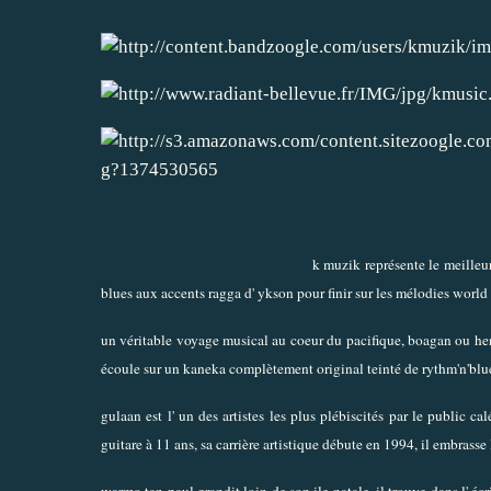
k muzik représente le meilleu
blues aux accents ragga d' ykson pour finir sur les mélodies world
un véritable voyage musical au coeur du pacifique, boagan ou hen
écoule sur un kaneka complètement original teinté de rythm'n'blu
gulaan est l' un des artistes les plus plébiscités par le public
guitare à 11 ans, sa carrière artistique débute en 1994, il embrasse
warmo tan paul grandit loin de son ile natale, il trouve dans l' é