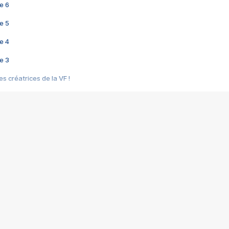
e 6
e 5
e 4
e 3
s créatrices de la VF !
e 2
e 1
e Mektoub My Love arrive enfin ! Rencontre avec Shaïn Boumedine et Sal
i : après Toni en famille
elle réalise le bouleversant Dites lui que je l'aime
ais ! Rencontre autour de Vie privée de Rebecca Zlotowski
 de Marguerite, Grave... Rencontre avec Ella Rumpf
 Les Rêveurs, un film intime sur la santé mentale