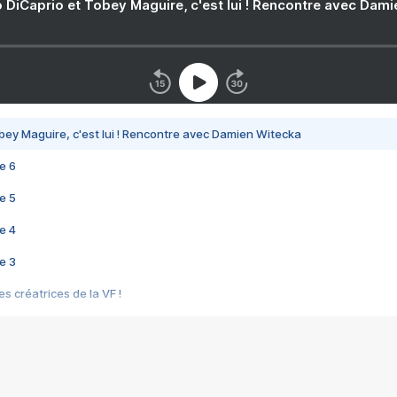
 DiCaprio et Tobey Maguire, c'est lui ! Rencontre avec Dam
bey Maguire, c'est lui ! Rencontre avec Damien Witecka
e 6
e 5
e 4
e 3
s créatrices de la VF !
e 2
e 1
e Mektoub My Love arrive enfin ! Rencontre avec Shaïn Boumedine et Sal