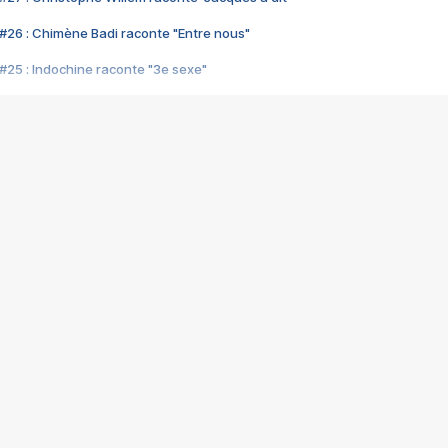
#26 : Chimène Badi raconte "Entre nous"
#25 : Indochine raconte "3e sexe"
#24 : Zaho raconte "C'est chelou"
#23 : Patrick Bruel raconte "Au café des délices"
#22 : Kyo raconte "Le chemin"
#21 : Nolwenn Leroy raconte "Cassé"
#20 : Patrick Hernandez raconte "Born to be alive"
#19 : Lorie raconte "Près de moi"
#18 : Michael Jones raconte "A nos actes manqués" (avec Jean-Jacque
#17 : Khaled raconte "Aïcha"
#16 : Corneille raconte "Parce qu'on vient de loin"
#15 : Indochine raconte "L'aventurier"