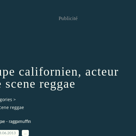
Publicité
pe californien, acteur
e scene reggae
gories
>
scene reggae
gae - raggamuffin
3.06.2013
…