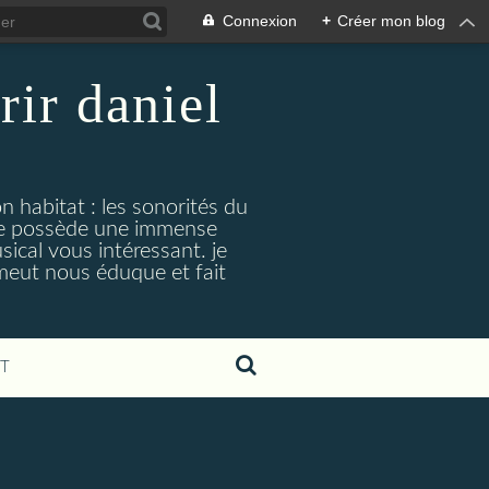
Connexion
+
Créer mon blog
rir daniel
n habitat : les sonorités du
. je possède une immense
cal vous intéressant. je
émeut nous éduque et fait
T