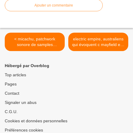
Ajouter un commentaire
< micachu, patchwork
electric empire, australiens
sonore de samples
qui évoquent c mayfield et s
anarchiques hip-hop
wonder >
Hébergé par Overblog
Top articles
Pages
Contact
Signaler un abus
C.G.U.
Cookies et données personnelles
Préférences cookies