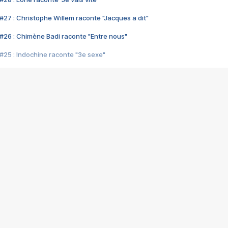
#27 : Christophe Willem raconte "Jacques a dit"
#26 : Chimène Badi raconte "Entre nous"
#25 : Indochine raconte "3e sexe"
#24 : Zaho raconte "C'est chelou"
#23 : Patrick Bruel raconte "Au café des délices"
#22 : Kyo raconte "Le chemin"
#21 : Nolwenn Leroy raconte "Cassé"
#20 : Patrick Hernandez raconte "Born to be alive"
#19 : Lorie raconte "Près de moi"
#18 : Michael Jones raconte "A nos actes manqués" (avec Jean-Jacque
#17 : Khaled raconte "Aïcha"
#16 : Corneille raconte "Parce qu'on vient de loin"