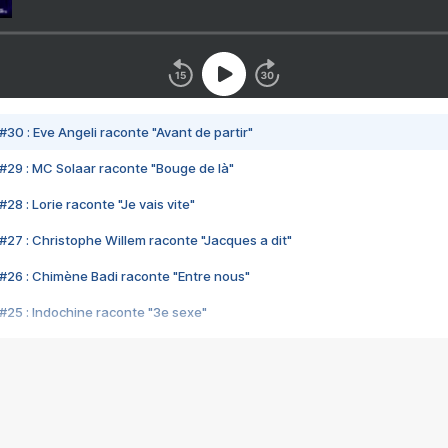
#30 : Eve Angeli raconte "Avant de partir"
#29 : MC Solaar raconte "Bouge de là"
28 : Lorie raconte "Je vais vite"
#27 : Christophe Willem raconte "Jacques a dit"
#26 : Chimène Badi raconte "Entre nous"
#25 : Indochine raconte "3e sexe"
#24 : Zaho raconte "C'est chelou"
#23 : Patrick Bruel raconte "Au café des délices"
#22 : Kyo raconte "Le chemin"