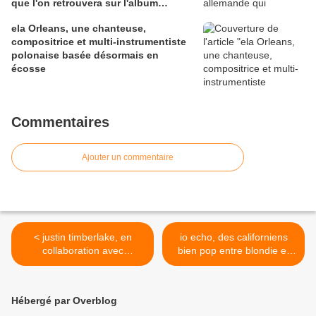
que l'on retrouvera sur l'album
"colour green" en 2006
ela Orleans, une chanteuse,
compositrice et multi-instrumentiste
polonaise basée désormais en
écosse
Commentaires
Ajouter un commentaire
< justin timberlake, en
io echo, des californiens
collaboration avec
bien pop entre blondie et
timbaland, son ami jay-z
cocteau twins >
Hébergé par Overblog