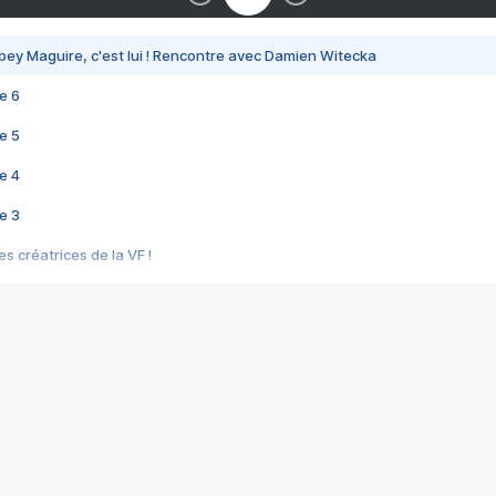
bey Maguire, c'est lui ! Rencontre avec Damien Witecka
e 6
e 5
e 4
e 3
s créatrices de la VF !
e 2
e 1
e Mektoub My Love arrive enfin ! Rencontre avec Shaïn Boumedine et Sal
i : après Toni en famille
elle réalise le bouleversant Dites lui que je l'aime
ais ! Rencontre autour de Vie privée de Rebecca Zlotowski