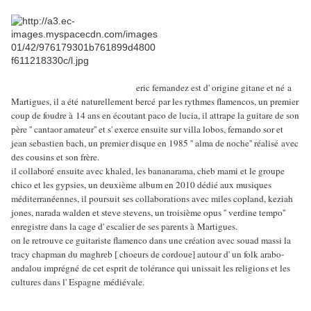
eric fernandez est d' origine gitane et né a
Martigues
, il a
été
naturellement bercé par les rythmes flamencos, un premier
coup de foudre à 14 ans en écoutant paco de lucia, il attrape la guitare de son
père '' cantaor amateur'' et s' exerce ensuite sur villa lobos, fernando sor et
jean sebastien bach, un premier disque en 1985 '' alma de noche'' réalisé avec
des cousins et son frère.
il collaboré ensuite avec khaled, les bananarama, cheb mami et le groupe
chico et les gypsies, un deuxième album en 2010 dédié aux musiques
méditerranéennes
, il poursuit ses collaborations avec miles copland, keziah
jones, narada walden et steve stevens, un troisième opus '' verdine tempo''
enregistre dans la cage d' escalier de ses parents à
Martigues
.
on le retrouve ce guitariste flamenco dans une création avec souad massi la
tracy chapman du maghreb [ choeurs de cordoue] autour d' un folk arabo-
andalou imprégné de cet esprit de tolérance qui unissait les religions et les
cultures dans l'
Espagne
médiévale.