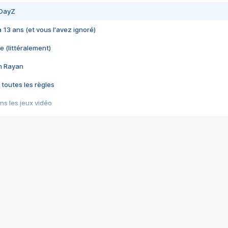
 DayZ
 a 13 ans (et vous l'avez ignoré)
e (littéralement)
im Rayan
 toutes les règles
s les jeux vidéo
us choquant de Rockstar ? - Le scandale BULLY
e plus moche de Steam
du RÊVE tourne au CAUCHEMAR
pendant 8 heures
it… à tort
umiliés par un jeu vidéo