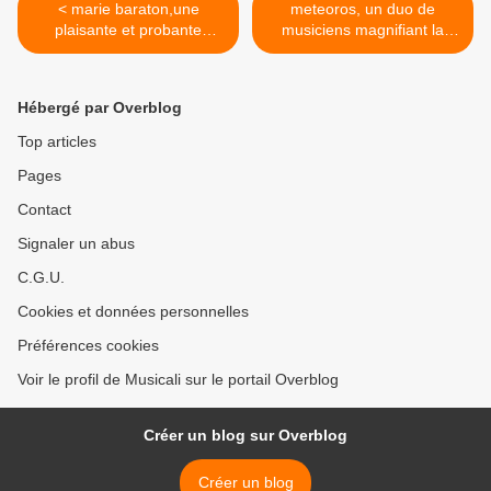
< marie baraton,une
meteoros, un duo de
plaisante et probante
musiciens magnifiant la
découverte en chanson
flûte et la harpe >
Hébergé par Overblog
Top articles
Pages
Contact
Signaler un abus
C.G.U.
Cookies et données personnelles
Préférences cookies
Voir le profil de Musicali sur le portail Overblog
Créer un blog sur Overblog
Créer un blog