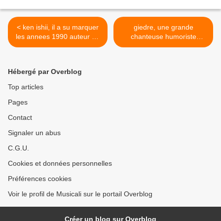
< ken ishii, il a su marquer
giedre, une grande
les annees 1990 auteur du
chanteuse humoriste
hit ''extra''
franco-lituanienne >
Hébergé par Overblog
Top articles
Pages
Contact
Signaler un abus
C.G.U.
Cookies et données personnelles
Préférences cookies
Voir le profil de Musicali sur le portail Overblog
Créer un blog sur Overblog