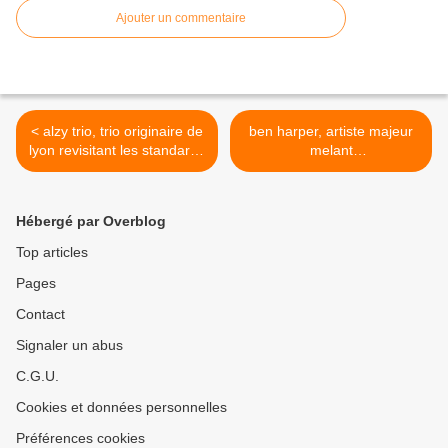
Ajouter un commentaire
< alzy trio, trio originaire de
ben harper, artiste majeur
lyon revisitant les standards
melant
francais
folk,rock,reggae,gospel,fun
k >
Hébergé par Overblog
Top articles
Pages
Contact
Signaler un abus
C.G.U.
Cookies et données personnelles
Préférences cookies