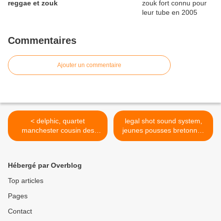
reggae et zouk
Commentaires
Ajouter un commentaire
< delphic, quartet
legal shot sound system,
manchester cousin des
jeunes pousses bretonnes
klaxons,pop et electro
du dub >
Hébergé par Overblog
Top articles
Pages
Contact