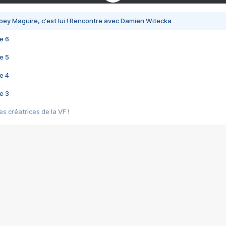
bey Maguire, c'est lui ! Rencontre avec Damien Witecka
e 6
e 5
e 4
e 3
s créatrices de la VF !
e 2
e 1
e Mektoub My Love arrive enfin ! Rencontre avec Shaïn Boumedine et Sal
i : après Toni en famille
elle réalise le bouleversant Dites lui que je l'aime
ais ! Rencontre autour de Vie privée de Rebecca Zlotowski