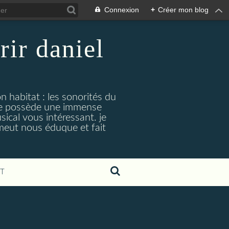
Connexion
+
Créer mon blog
rir daniel
n habitat : les sonorités du
. je possède une immense
cal vous intéressant. je
émeut nous éduque et fait
T