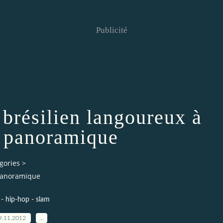
Publicité
 brésilien langoureux à
s panoramique
gories
>
 panoramique
 - hip-hop - slam
9.11.2012
…