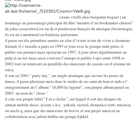
cosmo vitelli alias benjamin boguet [ en
hommage au personnage principal du film ''meurtre d' un bookmaker chinois''
de john cassavettes] est un dj et producteur français de musique électronique,
ils est né a montreuil en banlieue parisienne.
il passe ses dix premières années en côte d' ivoire avant de vivre a clermont-
ferrand, il s' installe a paris en 1993 et joue avec le groupe indé perio, il
publie son premier maxi eponyme en 1997, il joue alors régulièrement au
pulp et au rex maia aussi a travers l' europe et publie 4 ep's entre 1998 et
2002 tout en remixant en parallèle des morceaux de cassius ou d' etienne de
crécy.
il sort en 2001 '' party day '', un single atomique qui secoue les pistes de
dance, il passe plusieurs mois dans le studio de ses amis de hair et aide a l'
enregistrement de l' album '' 10,000 hz legend '', son propre album parait en
2003 au nom de '' clean ''.
il crée son propre label '' I' m a cliche '', sur lequel il sort des disques de
simian mobile disco, aysam, c.h.e, yuksek, tacteel, domenico torti, runaway
ou uncle q, ainsi que des morceaux de bot'ox et son projet musical en
collaboration avec julien briffaz du groupe [t]ekël.