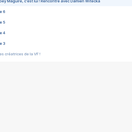
bey Maguire, c'est lui ! Rencontre avec Damien Witecka
e 6
e 5
e 4
e 3
s créatrices de la VF !
e 2
e 1
e Mektoub My Love arrive enfin ! Rencontre avec Shaïn Boumedine et Sal
i : après Toni en famille
elle réalise le bouleversant Dites lui que je l'aime
ais ! Rencontre autour de Vie privée de Rebecca Zlotowski
 de Marguerite, Grave... Rencontre avec Ella Rumpf