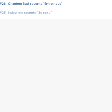
#26 : Chimène Badi raconte "Entre nous"
#25 : Indochine raconte "3e sexe"
#24 : Zaho raconte "C'est chelou"
#23 : Patrick Bruel raconte "Au café des délices"
#22 : Kyo raconte "Le chemin"
#21 : Nolwenn Leroy raconte "Cassé"
#20 : Patrick Hernandez raconte "Born to be alive"
#19 : Lorie raconte "Près de moi"
#18 : Michael Jones raconte "A nos actes manqués" (avec Jean-Jacque
#17 : Khaled raconte "Aïcha"
#16 : Corneille raconte "Parce qu'on vient de loin"
#15 : Indochine raconte "L'aventurier"
14 : Lorie raconte "Sur un air latino"