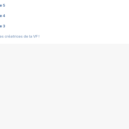
e 5
e 4
e 3
s créatrices de la VF !
e 2
e 1
e Mektoub My Love arrive enfin ! Rencontre avec Shaïn Boumedine et Sal
i : après Toni en famille
elle réalise le bouleversant Dites lui que je l'aime
ais ! Rencontre autour de Vie privée de Rebecca Zlotowski
 de Marguerite, Grave... Rencontre avec Ella Rumpf
 Les Rêveurs, un film intime sur la santé mentale