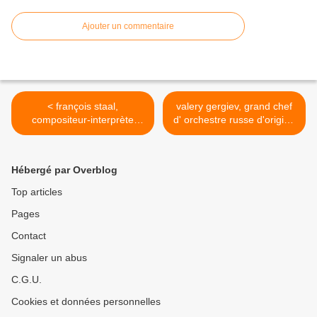
Ajouter un commentaire
< françois staal,
valery gergiev, grand chef
compositeur-interprète
d' orchestre russe d'origine
blues-rock mélancolique
ossète >
Hébergé par Overblog
Top articles
Pages
Contact
Signaler un abus
C.G.U.
Cookies et données personnelles