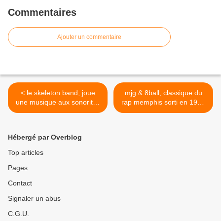
Commentaires
Ajouter un commentaire
< le skeleton band, joue
mjg & 8ball, classique du
une musique aux sonorites
rap memphis sorti en 1995
foisonnantes
sans rides >
Hébergé par Overblog
Top articles
Pages
Contact
Signaler un abus
C.G.U.