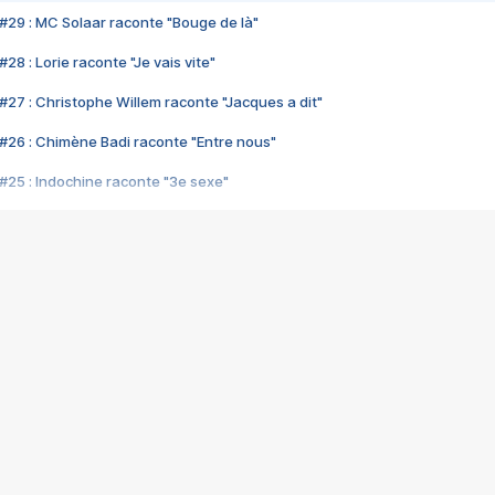
#29 : MC Solaar raconte "Bouge de là"
28 : Lorie raconte "Je vais vite"
#27 : Christophe Willem raconte "Jacques a dit"
#26 : Chimène Badi raconte "Entre nous"
#25 : Indochine raconte "3e sexe"
#24 : Zaho raconte "C'est chelou"
#23 : Patrick Bruel raconte "Au café des délices"
#22 : Kyo raconte "Le chemin"
#21 : Nolwenn Leroy raconte "Cassé"
#20 : Patrick Hernandez raconte "Born to be alive"
#19 : Lorie raconte "Près de moi"
#18 : Michael Jones raconte "A nos actes manqués" (avec Jean-Jacque