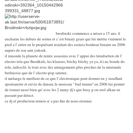
brodinski commence a mixer a 15 ans, il
enchaine les debuts de soiree et c' est binary gears qui lui mettra vraiment le
pied a l' etrier en le propulsant residant des soirees bonheur binaire en 2006
aupres de son ami yuksek.
il innonde la planete de remix assassins avec l' appui des trendsetters de l'
electro tela que fluodkids, les klaxons, bitchy bitchy ya ya, d.i.m, bonde do
role, radioclit, le tout avec des arrangements plus proches de la minimale
berlinoise que de l' electro-pop saturee.
il melange le meilleur de ce que l' electronique peut donner en y insuflant
spontaneite et envie de danser, le morceau '' bad runner'' en 2006 lui permet
de touner aussi bien qu' avec les 2 many dj's que busy p ou erol alkan en
passant par detect.
ce dj et producteur remois n' a pas fini de nous etonner.