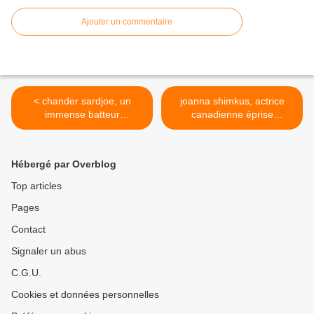
Ajouter un commentaire
< chander sardjoe, un
joanna shimkus, actrice
immense batteur
canadienne éprise
néerlandais d'indonésie
chansons années 60 >
Hébergé par Overblog
Top articles
Pages
Contact
Signaler un abus
C.G.U.
Cookies et données personnelles