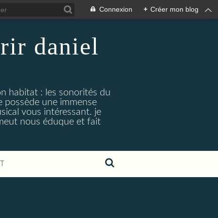
Connexion
+
Créer mon blog
rir daniel
n habitat : les sonorités du
. je possède une immense
cal vous intéressant. je
émeut nous éduque et fait
T