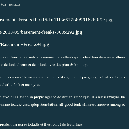
Par musicali
 producteurs allemands foncièrement excellents qui sortent leur deuxième album
nge de funk électro et de p-funk avec des phrasés hip-hop.
s immersions d' harmonica sur certains titres, produit par george fotiadis cet opus
, charlie funk et mc rayna.
 clarke qui a fondé sa propre agence de design graphique, il a aussi imaginé un
 comme feature cast, qdup foundation, all good funk alliance, smoove among et
roduit par gorge fotiadis et il est gorgé de featurings.