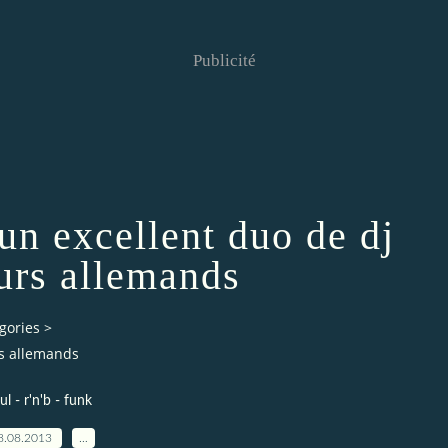
Publicité
un excellent duo de dj
urs allemands
gories
>
rs allemands
ul - r'n'b - funk
8.08.2013
…