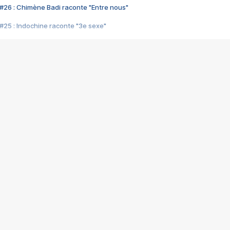
#26 : Chimène Badi raconte "Entre nous"
#25 : Indochine raconte "3e sexe"
#24 : Zaho raconte "C'est chelou"
#23 : Patrick Bruel raconte "Au café des délices"
#22 : Kyo raconte "Le chemin"
#21 : Nolwenn Leroy raconte "Cassé"
#20 : Patrick Hernandez raconte "Born to be alive"
#19 : Lorie raconte "Près de moi"
#18 : Michael Jones raconte "A nos actes manqués" (avec Jean-Jacque
#17 : Khaled raconte "Aïcha"
#16 : Corneille raconte "Parce qu'on vient de loin"
#15 : Indochine raconte "L'aventurier"
14 : Lorie raconte "Sur un air latino"